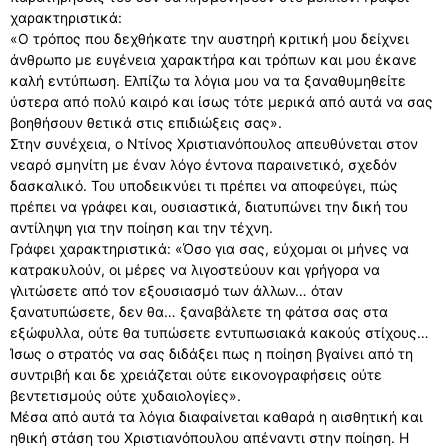
χαρακτηριστικά:
«Ο τρόπος που δεχθήκατε την αυστηρή κριτική μου δείχνει
άνθρωπο με ευγένεια χαρακτήρα και τρόπων και μου έκανε
καλή εντύπωση. Ελπίζω τα λόγια μου να τα ξαναθυμηθείτε
ύστερα από πολύ καιρό και ίσως τότε μερικά από αυτά να σας
βοηθήσουν θετικά στις επιδιώξεις σας».
Στην συνέχεια, ο Ντίνος Χριστιανόπουλος απευθύνεται στον
νεαρό σμηνίτη με έναν λόγο έντονα παραινετικό, σχεδόν
δασκαλικό. Του υποδεικνύει τι πρέπει να αποφεύγει, πώς
πρέπει να γράφει και, ουσιαστικά, διατυπώνει την δική του
αντίληψη για την ποίηση και την τέχνη.
Γράφει χαρακτηριστικά: «Όσο για σας, εύχομαι οι μήνες να
κατρακυλούν, οι μέρες να λιγοστεύουν και γρήγορα να
γλιτώσετε από τον εξουσιασμό των άλλων… όταν
ξανατυπώσετε, δεν θα… ξαναβάλετε τη φάτσα σας στα
εξώφυλλα, ούτε θα τυπώσετε εντυπωσιακά κακούς στίχους…
Ίσως ο στρατός να σας διδάξει πως η ποίηση βγαίνει από τη
συντριβή και δε χρειάζεται ούτε εικονογραφήσεις ούτε
βεντετισμούς ούτε χυδαιολογίες».
Μέσα από αυτά τα λόγια διαφαίνεται καθαρά η αισθητική και
ηθική στάση του Χριστιανόπουλου απέναντι στην ποίηση. Η