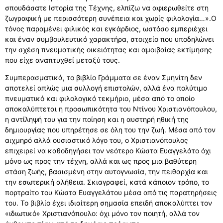
σπουδάσατε Ιστορία της Τέχνης, ελπίζω να αφιερωθείτε στη
ζωγραφική με περισσότερη συνέπεια και χωρίς φιλολογία…».Ο
τόνος παραμένει φιλικός και εγκάρδιος, ωστόσο εμπεριέχει
και έναν συμβουλευτικό χαρακτήρα, στοιχείο που υποδηλώνει
την σχέση πνευματικής οικειότητας και αμοιβαίας εκτίμησης
που είχε αναπτυχθεί μεταξύ τους.
Συμπερασματικά, το βιβλίο Γράμματα σε έναν Σμηνίτη δεν
αποτελεί απλώς μια συλλογή επιστολών, αλλά ένα πολύτιμο
πνευματικό και φιλολογικό τεκμήριο, μέσα από το οποίο
αποκαλύπτεται η προσωπικότητα του Ντίνου Χριστιανόπουλου,
η αντίληψή του για την ποίηση και η αυστηρή ηθική της
δημιουργίας που υπηρέτησε σε όλη του την ζωή. Μέσα από τον
αιχμηρό αλλά ουσιαστικό λόγο του, ο Χριστιανόπουλος
επιχειρεί να καθοδηγήσει τον νεότερο Κώστα Ευαγγελάτο όχι
μόνο ως προς την τέχνη, αλλά και ως προς μια βαθύτερη
στάση ζωής, βασισμένη στην αυτογνωσία, την πειθαρχία και
την εσωτερική αλήθεια. Σκιαγραφεί, κατά κάποιον τρόπο, το
πορτραίτο του Κώστα Ευαγγελάτου μέσα από τις παρατηρήσεις
του. Το βιβλίο έχει ιδιαίτερη σημασία επειδή αποκαλύπτει τον
«ιδιωτικό» Χριστιανόπουλο: όχι μόνο τον ποιητή, αλλά τον