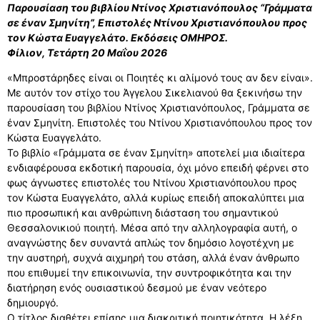
Παρουσίαση του βιβλίου Ντίνος Χριστιανόπουλος “Γράμματα
σε έναν Σμηνίτη”, Επιστολές Ντίνου Χριστιανόπουλου προς
τον Κώστα Ευαγγελάτο. Εκδόσεις ΟΜΗΡΟΣ.
Φίλιον, Τετάρτη 20 Μαΐου 2026
«Μπροστάρηδες είναι οι Ποιητές κι αλίμονό τους αν δεν είναι».
Με αυτόν τον στίχο του Άγγελου Σικελιανού θα ξεκινήσω την
παρουσίαση του βιβλίου Ντίνος Χριστιανόπουλος, Γράμματα σε
έναν Σμηνίτη. Επιστολές του Ντίνου Χριστιανόπουλου προς τον
Κώστα Ευαγγελάτο.
Το βιβλίο «Γράμματα σε έναν Σμηνίτη» αποτελεί μια ιδιαίτερα
ενδιαφέρουσα εκδοτική παρουσία, όχι μόνο επειδή φέρνει στο
φως άγνωστες επιστολές του Ντίνου Χριστιανόπουλου προς
τον Κώστα Ευαγγελάτο, αλλά κυρίως επειδή αποκαλύπτει μια
πιο προσωπική και ανθρώπινη διάσταση του σημαντικού
Θεσσαλονικιού ποιητή. Μέσα από την αλληλογραφία αυτή, ο
αναγνώστης δεν συναντά απλώς τον δημόσιο λογοτέχνη με
την αυστηρή, συχνά αιχμηρή του στάση, αλλά έναν άνθρωπο
που επιθυμεί την επικοινωνία, την συντροφικότητα και την
διατήρηση ενός ουσιαστικού δεσμού με έναν νεότερο
δημιουργό.
Ο τίτλος διαθέτει επίσης μια διακριτική ποιητικότητα. Η λέξη