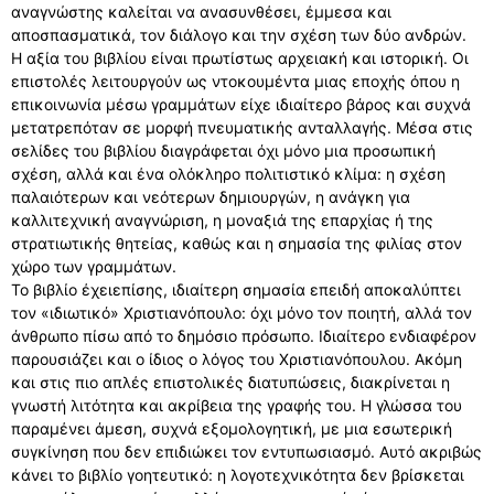
αναγνώστης καλείται να ανασυνθέσει, έμμεσα και
αποσπασματικά, τον διάλογο και την σχέση των δύο ανδρών.
Η αξία του βιβλίου είναι πρωτίστως αρχειακή και ιστορική. Οι
επιστολές λειτουργούν ως ντοκουμέντα μιας εποχής όπου η
επικοινωνία μέσω γραμμάτων είχε ιδιαίτερο βάρος και συχνά
μετατρεπόταν σε μορφή πνευματικής ανταλλαγής. Μέσα στις
σελίδες του βιβλίου διαγράφεται όχι μόνο μια προσωπική
σχέση, αλλά και ένα ολόκληρο πολιτιστικό κλίμα: η σχέση
παλαιότερων και νεότερων δημιουργών, η ανάγκη για
καλλιτεχνική αναγνώριση, η μοναξιά της επαρχίας ή της
στρατιωτικής θητείας, καθώς και η σημασία της φιλίας στον
χώρο των γραμμάτων.
Το βιβλίο έχειεπίσης, ιδιαίτερη σημασία επειδή αποκαλύπτει
τον «ιδιωτικό» Χριστιανόπουλο: όχι μόνο τον ποιητή, αλλά τον
άνθρωπο πίσω από το δημόσιο πρόσωπο. Ιδιαίτερο ενδιαφέρον
παρουσιάζει και ο ίδιος ο λόγος του Χριστιανόπουλου. Ακόμη
και στις πιο απλές επιστολικές διατυπώσεις, διακρίνεται η
γνωστή λιτότητα και ακρίβεια της γραφής του. Η γλώσσα του
παραμένει άμεση, συχνά εξομολογητική, με μια εσωτερική
συγκίνηση που δεν επιδιώκει τον εντυπωσιασμό. Αυτό ακριβώς
κάνει το βιβλίο γοητευτικό: η λογοτεχνικότητα δεν βρίσκεται