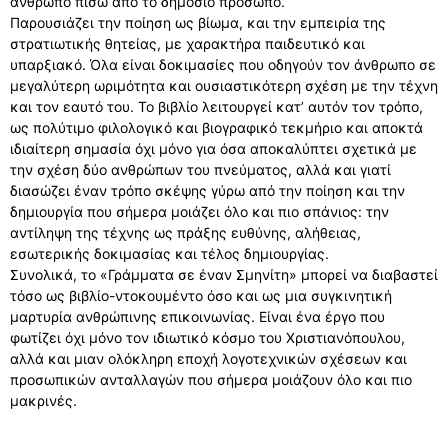
άνθρωπο πίσω από το δημόσιο πρόσωπο.
Παρουσιάζει την ποίηση ως βίωμα, και την εμπειρία της
στρατιωτικής θητείας, με χαρακτήρα παιδευτικό και
υπαρξιακό. Όλα είναι δοκιμασίες που οδηγούν τον άνθρωπο σε
μεγαλύτερη ωριμότητα και ουσιαστικότερη σχέση με την τέχνη
και τον εαυτό του. Το βιβλίο λειτουργεί κατ’ αυτόν τον τρόπο,
ως πολύτιμο φιλολογικό και βιογραφικό τεκμήριο και αποκτά
ιδιαίτερη σημασία όχι μόνο για όσα αποκαλύπτει σχετικά με
την σχέση δύο ανθρώπων του πνεύματος, αλλά και γιατί
διασώζει έναν τρόπο σκέψης γύρω από την ποίηση και την
δημιουργία που σήμερα μοιάζει όλο και πιο σπάνιος: την
αντίληψη της τέχνης ως πράξης ευθύνης, αλήθειας,
εσωτερικής δοκιμασίας και τέλος δημιουργίας.
Συνολικά, το «Γράμματα σε έναν Σμηνίτη» μπορεί να διαβαστεί
τόσο ως βιβλίο-ντοκουμέντο όσο και ως μια συγκινητική
μαρτυρία ανθρώπινης επικοινωνίας. Είναι ένα έργο που
φωτίζει όχι μόνο τον ιδιωτικό κόσμο του Χριστιανόπουλου,
αλλά και μιαν ολόκληρη εποχή λογοτεχνικών σχέσεων και
προσωπικών ανταλλαγών που σήμερα μοιάζουν όλο και πιο
μακρινές.