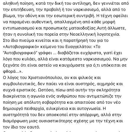
αληθινή ποίηση, κατά την δική του αντίληψη, δεν γεννιέται από
την επιτήδευση, την προβολή ή τον ναρκισσισμό, αλλά από το
βίωμα, την οδύνη και την εσωτερική συντριβή. Η τέχνη οφείλει
να παραμένει αυθεντική, απαλλαγμένη από κάθε μορφή
εντυπωσιασμού και προσωπικής ματαιοδοξίας.Αυτή άλλωστε,
ήταν η συνολική του πορεία στην Νεοελληνική λογοτεχνία.
Στο ίδιο πνεύμα κινείται και η παρατήρησή του για το
«Αυτοβιογραφικό» κείμενο του Ευαγγελάτου: «Το
“Αυτοβιογραφικό” γράφει … διαβάζεται ευχάριστα, γιατί έχει
λόγο που κυλάει, αλλά είναι κατάμεστο ναρκισσισμού. Να μην
ξεχνάτε ότι είναι αστείο να καυχιόμαστε για ό,τι υπόκειται σε
φθορά…».
Ο λόγος του Χριστιανόπουλου, αν και φιλικός και
συμβουλευτικός, δεν παύει να είναι αυστηρός, αιχμηρός και
συχνά εριστικός. Ωστόσο, πίσω από αυτήν την σκληρότητα
διακρίνεται η αγωνία ενός ανθρώπου που αντιμετώπιζε την
ποίηση με απόλυτη σοβαρότητα και απαιτούσε από τον νέο
δημιουργό πειθαρχία, ειλικρίνεια και αυτογνωσία. Η
αυστηρότητά του δεν αποσκοπεί στην απόρριψη, αλλά στην
διαμόρφωση μιας ουσιαστικότερης σχέσης με την τέχνη και
τον ίδιο τον εαυτό.