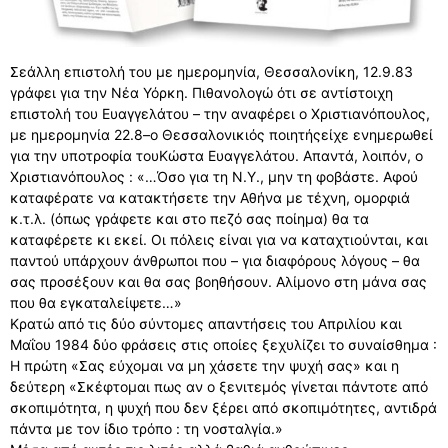
Σεάλλη επιστολή του με ημερομηνία, Θεσσαλονίκη, 12.9.83
γράφει για την Νέα Υόρκη. Πιθανολογώ ότι σε αντίστοιχη
επιστολή του Ευαγγελάτου – την αναφέρει ο Χριστιανόπουλος,
με ημερομηνία 22.8–ο Θεσσαλονικιός ποιητήςείχε ενημερωθεί
για την υποτροφία τουΚώστα Ευαγγελάτου. Απαντά, λοιπόν, ο
Χριστιανόπουλος : «…Όσο για τη Ν.Υ., μην τη φοβάστε. Αφού
καταφέρατε να κατακτήσετε την Αθήνα με τέχνη, ομορφιά
κ.τ.λ. (όπως γράφετε και στο πεζό σας ποίημα) θα τα
καταφέρετε κι εκεί. Οι πόλεις είναι για να καταχτιούνται, και
παντού υπάρχουν άνθρωποι που – για διαφόρους λόγους – θα
σας προσέξουν και θα σας βοηθήσουν. Αλίμονο στη μάνα σας
που θα εγκαταλείψετε…»
Κρατώ από τις δύο σύντομες απαντήσεις του Απριλίου και
Μαΐου 1984 δύο φράσεις στις οποίες ξεχυλίζει το συναίσθημα :
Η πρώτη «Σας εύχομαι να μη χάσετε την ψυχή σας» και η
δεύτερη «Σκέφτομαι πως αν ο ξενιτεμός γίνεται πάντοτε από
σκοπιμότητα, η ψυχή που δεν ξέρει από σκοπιμότητες, αντιδρά
πάντα με τον ίδιο τρόπο : τη νοσταλγία.»