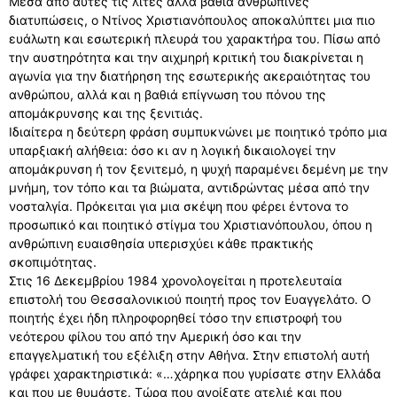
Μέσα από αυτές τις λιτές αλλά βαθιά ανθρώπινες
διατυπώσεις, ο Ντίνος Χριστιανόπουλος αποκαλύπτει μια πιο
ευάλωτη και εσωτερική πλευρά του χαρακτήρα του. Πίσω από
την αυστηρότητα και την αιχμηρή κριτική του διακρίνεται η
αγωνία για την διατήρηση της εσωτερικής ακεραιότητας του
ανθρώπου, αλλά και η βαθιά επίγνωση του πόνου της
απομάκρυνσης και της ξενιτιάς.
Ιδιαίτερα η δεύτερη φράση συμπυκνώνει με ποιητικό τρόπο μια
υπαρξιακή αλήθεια: όσο κι αν η λογική δικαιολογεί την
απομάκρυνση ή τον ξενιτεμό, η ψυχή παραμένει δεμένη με την
μνήμη, τον τόπο και τα βιώματα, αντιδρώντας μέσα από την
νοσταλγία. Πρόκειται για μια σκέψη που φέρει έντονα το
προσωπικό και ποιητικό στίγμα του Χριστιανόπουλου, όπου η
ανθρώπινη ευαισθησία υπερισχύει κάθε πρακτικής
σκοπιμότητας.
Στις 16 Δεκεμβρίου 1984 χρονολογείται η προτελευταία
επιστολή του Θεσσαλονικιού ποιητή προς τον Ευαγγελάτο. Ο
ποιητής έχει ήδη πληροφορηθεί τόσο την επιστροφή του
νεότερου φίλου του από την Αμερική όσο και την
επαγγελματική του εξέλιξη στην Αθήνα. Στην επιστολή αυτή
γράφει χαρακτηριστικά: «…χάρηκα που γυρίσατε στην Ελλάδα
και που με θυμάστε. Τώρα που ανοίξατε ατελιέ και που