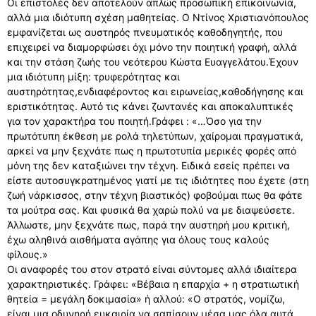
Οι επιστολές δεν αποτελούν απλώς προσωπική επικοινωνία,
αλλά μια ιδιότυπη σχέση μαθητείας. Ο Ντίνος Χριστιανόπουλος
εμφανίζεται ως αυστηρός πνευματικός καθοδηγητής, που
επιχειρεί να διαμορφώσει όχι μόνο την ποιητική γραφή, αλλά
και την στάση ζωής του νεότερου Κώστα Ευαγγελάτου.Έχουν
μια ιδιότυπη μίξη: τρυφερότητας και
αυστηρότητας,ενδιαφέροντος και ειρωνείας,καθοδήγησης και
εριστικότητας. Αυτό τις κάνει ζωντανές και αποκαλυπτικές
για τον χαρακτήρα του ποιητή.Γράφει : «…Όσο για την
πρωτότυπη έκθεση με ρολά τηλετύπων, χαίρομαι πραγματικά,
αρκεί να μην ξεχνάτε πως η πρωτοτυπία μερικές φορές από
μόνη της δεν καταξιώνει την τέχνη. Ειδικά εσείς πρέπει να
είστε αυτοσυγκρατημένος γιατί με τις ιδιότητες που έχετε (στη
ζωή νάρκισσος, στην τέχνη βιαστικός) φοβούμαι πως θα φάτε
τα μούτρα σας. Και φυσικά θα χαρώ πολύ να με διαψεύσετε.
Άλλωστε, μην ξεχνάτε πως, παρά την αυστηρή μου κριτική,
έχω αληθινά αισθήματα αγάπης για όλους τους καλούς
φίλους.»
Οι αναφορές του στον στρατό είναι σύντομες αλλά ιδιαίτερα
χαρακτηριστικές. Γράφει: «Βέβαια η επαρχία + η στρατιωτική
θητεία = μεγάλη δοκιμασία» ή αλλού: «Ο στρατός, νομίζω,
είναι μια οδυνηρή ευκαιρία να σαπίσουν μέσα μας όλα αυτά