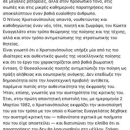
σε μεγάλες ρητορείες, αλλά στον προσωπικό τόνο, στις
σιωπές και στις μικρές καθημερινές παρατηρήσεις που
αποκαλύπτουν έναν βαθιά ευαίσθητο άνθρωπο.
Ο Ντίνος Χριστιανόπουλος απαντά, νουθετώντας και
καθοδηγώντας έναν νέο, τότε, ποιητή και ζωγράφο, τον Κώστα
Ευαγγελάτο στον τρόπο θεώρησης της ποίησης και της τέχνης,
αλλά και στον τρόπο αντιμετώπισης της στρατιωτικής του
θητείας.
Είναι γνωστό ότι ο Χριστιανόπουλος υπήρξε μία από τις πιο
ιδιαίτερες και αυθεντικές φωνές της νεοελληνικής ποίησης
και ότι το έργο του χαρακτηρίζεται από βαθιά βιωματική
ένταση. Ο Θεσσαλονικιός ποιητής αντιμετώπιζε την ποίηση ως
πράξη αλήθειας και εσωτερικής ανάγκης. Δεν επεδίωξε την
δημοσιότητα ούτε την λογοτεχνική προβολή· αντίθετα,
παρέμενε πιστός στην αυθεντικότητα της έκφρασής του.
Ήταν, επίσης, γνωστός για την αυστηρότητα της κριτικής του.
Έτσι, στην πρώτη απαντητική επιστολή του, με ημερομηνία 2
Μαρτίου 1982, ο Χριστιανόπουλος εκφράζει την ικανοποίησή
του για τον τρόπο με τον οποίο ο Κώστας Ευαγγελάτος δέχθηκε
την αυστηρή κριτική του — πιθανότατα σχετικά με ποιήματα
που του είχε αποστείλει — και διατυπώνει την ελπίδα ότι οι
παρατηρήσεις του δεν θα λησμονηθούν στο μέλλον. Γράφει