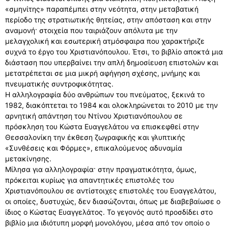
«σμηνίτης» παραπέμπει στην νεότητα, στην μεταβατική
περίοδο της στρατιωτικής θητείας, στην απόσταση και στην
αναμονή· στοιχεία που ταιριάζουν απόλυτα με την
μελαγχολική και εσωτερική ατμόσφαιρα που χαρακτήριζε
συχνά το έργο του Χριστιανόπουλου. Έτσι, το βιβλίο αποκτά μια
διάσταση που υπερβαίνει την απλή δημοσίευση επιστολών και
μετατρέπεται σε μια μικρή αφήγηση σχέσης, μνήμης και
πνευματικής συντροφικότητας.
Η αλληλογραφία δύο ανθρώπων του πνεύματος, ξεκινά το
1982, διακόπτεται το 1984 και ολοκληρώνεται το 2010 με την
αρνητική απάντηση του Ντίνου Χριστιανόπουλου σε
πρόσκληση του Κώστα Ευαγγελάτου να επισκεφθεί στην
Θεσσαλονίκη την έκθεση ζωγραφικής και γλυπτικής
«Συνθέσεις και Φόρμες», επικαλούμενος αδυναμία
μετακίνησης.
Μίλησα για αλληλογραφία· στην πραγματικότητα, όμως,
πρόκειται κυρίως για απαντητικές επιστολές του
Χριστιανόπουλου σε αντίστοιχες επιστολές του Ευαγγελάτου,
οι οποίες, δυστυχώς, δεν διασώζονται, όπως με διαβεβαίωσε ο
ίδιος ο Κώστας Ευαγγελάτος. Το γεγονός αυτό προσδίδει στο
βιβλίο μια ιδιότυπη μορφή μονολόγου, μέσα από τον οποίο ο