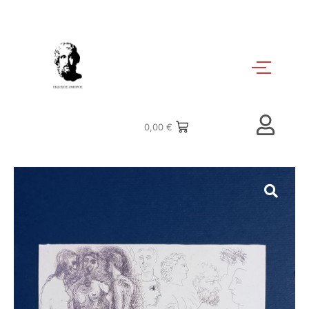
0,00
€