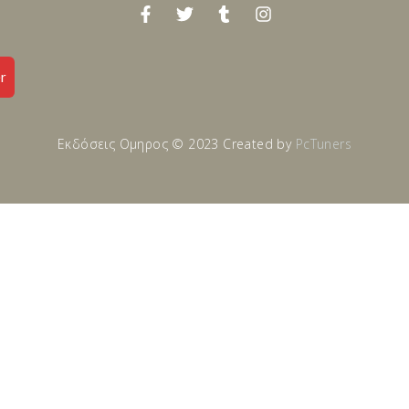
r
Εκδόσεις Ομηρος © 2023 Created by
PcTuners