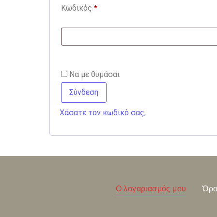
Κωδικός
*
Να με θυμάσαι
Σύνδεση
Χάσατε τον κωδικό σας;
Ο λογαριασμός μου
Όρο